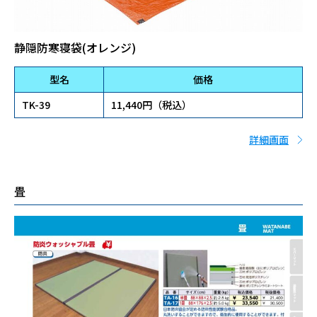
静隠防寒寝袋(オレンジ)
型名
価格
TK-39
11,440円（税込）
詳細画面
畳