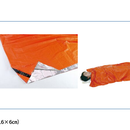
16×6㎝）