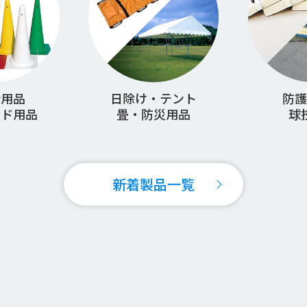
会用品
日除け・テント
防護
ンド用品
畳・防災用品
球
新着製品一覧