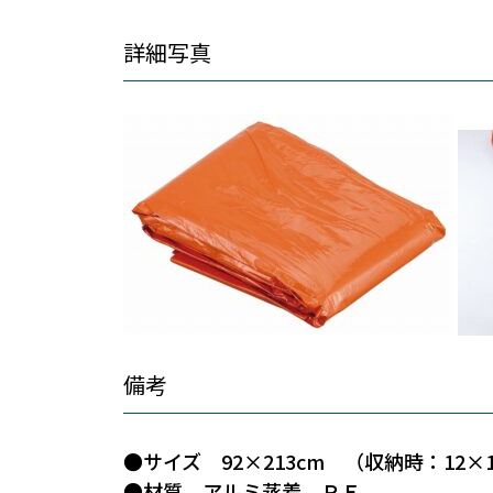
詳細写真
備考
●サイズ 92×213cm （収納時：12×
●材質 アルミ蒸着、ＰＥ