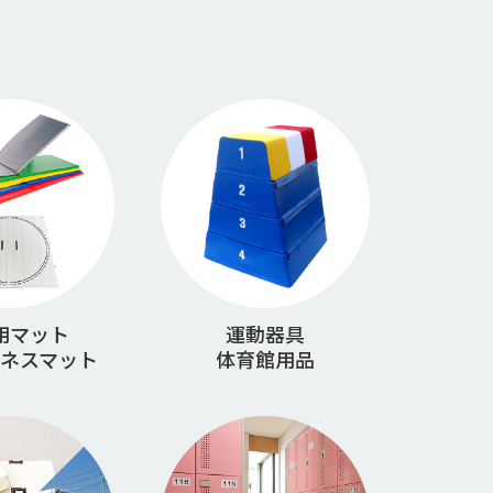
用マット
運動器具
ネスマット
体育館用品