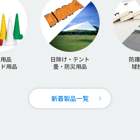
会用品
日除け・テント
防護
ンド用品
畳・防災用品
球
新着製品一覧