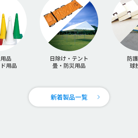
会用品
日除け・テント
防護
ンド用品
畳・防災用品
球
新着製品一覧