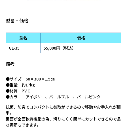
型番・価格
型名
価格
GL-35
55,000円（税込）
備考
●サイズ 60×300×1.5㎝
●重量 約17kg
●材質 P.V.C
●カラー アイボリー、パールブルー、パールピンク
抗菌、防炎でコンパクトに巻取ができるので移動やお手入れが簡
単。
裏面が全面軟質樹脂の為、滑りにくく簡単にカットできるので長
さ調節もできます。